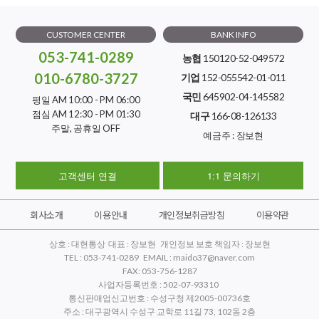
CUSTOMER CENTER
BANK INFO
053-741-0289
농협
150120-52-049572
010-6780-3727
기업
152-055542-01-011
국민
645902-04-145582
평일 AM 10:00 - PM 06:00
점심 AM 12:30 - PM 01:30
대구
166-08-126133
주말, 공휴일 OFF
예금주 : 장보현
고객센터 연결
1:1 문의하기
회사소개
이용안내
개인정보취급방침
이용약관
상호 : 대현통상 대표 : 장보현 개인정보 보호 책임자 : 장보현
TEL : 053-741-0289 EMAIL : maido37@naver.com
FAX: 053-756-1287
사업자등록번호 : 502-07-93310
통신판매업신고번호 : 수성구청 제2005-00736호
주소 : 대구광역시 수성구 교학로 11길 73, 102동 2층