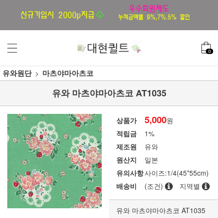
0
유와원단
마츠야마아츠코
유와 마츠야마아츠코 AT1035
5,000
상품가
원
적립금
1%
제조원
유와
원산지
일본
유의사항
사이즈:1/4(45*55cm)
배송비
(조건)
지역별
유와 마츠야마아츠코 AT1035