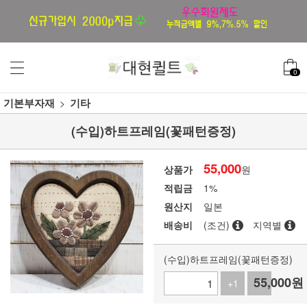
0
기본부자재
기타
(수입)하트프레임(꽃패턴증정)
55,000
상품가
원
적립금
1%
원산지
일본
배송비
(조건)
지역별
(수입)하트프레임(꽃패턴증정)
55,000
원
+1
-1