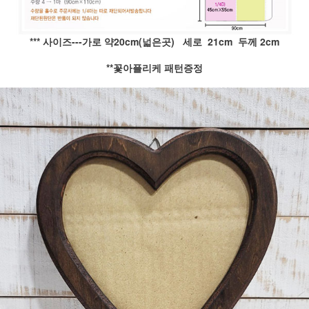
*** 사이즈---가로 약20cm(넓은곳) 세로 21cm 두께 2cm
**꽃아플리케 패턴증정