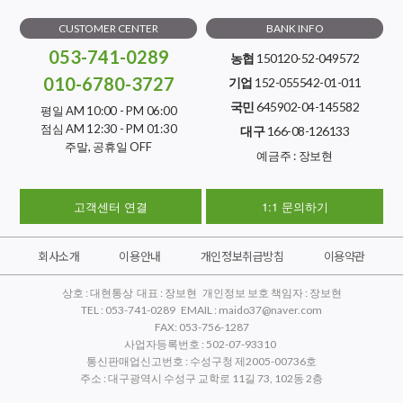
CUSTOMER CENTER
BANK INFO
053-741-0289
농협
150120-52-049572
010-6780-3727
기업
152-055542-01-011
국민
645902-04-145582
평일 AM 10:00 - PM 06:00
점심 AM 12:30 - PM 01:30
대구
166-08-126133
주말, 공휴일 OFF
예금주 : 장보현
고객센터 연결
1:1 문의하기
회사소개
이용안내
개인정보취급방침
이용약관
상호 : 대현통상 대표 : 장보현 개인정보 보호 책임자 : 장보현
TEL : 053-741-0289 EMAIL : maido37@naver.com
FAX: 053-756-1287
사업자등록번호 : 502-07-93310
통신판매업신고번호 : 수성구청 제2005-00736호
주소 : 대구광역시 수성구 교학로 11길 73, 102동 2층