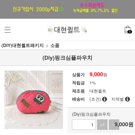
0
(DIY)대현퀼트패키지
소품
(Diy)핑크심플파우치
9,000
상품가
원
적립금
1%
제조원
대현퀼트
배송비
(조건)
지역별
(Diy)핑크심플파우치
9,000
원
+1
-1