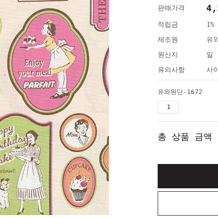
4,
판매가격
적립금
1%
제조원
유
원산지
일
유의사항
사이
유와원단-1672
총 상품 금액