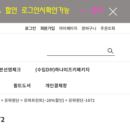
로그인
회원가입
마이페이지
장바구니
주문조회
본선염체크
(수입DIY)하나미즈키패키지
퀼트도서
개인결제창
>
유와원단
>
유와프린트(~20%할인)
> 유와원단-1672
72