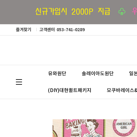
즐겨찾기
고객센터
053-741-0289
유와원단
솔레이아도원단
일
(DIY)대현퀼트패키지
모쿠바레이스