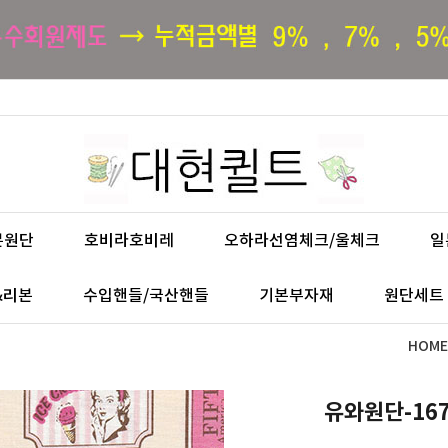
본원단
호비라호비레
오하라선염체크/울체크
일
&리본
수입핸들/국산핸들
기본부자재
원단세트
HOME
유와원단-16