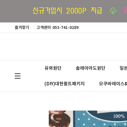
즐겨찾기
고객센터
053-741-0289
유와원단
솔레이아도원단
일
(DIY)대현퀼트패키지
모쿠바레이스