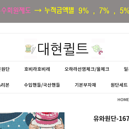
본원단
호비라호비레
오하라선염체크/울체크
일
&리본
수입핸들/국산핸들
기본부자재
원단세트
HOME
유와원단-16