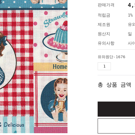
4,
판매가격
적립금
1%
제조원
유
원산지
일
유의사항
사이
유와원단-1676
총 상품 금액