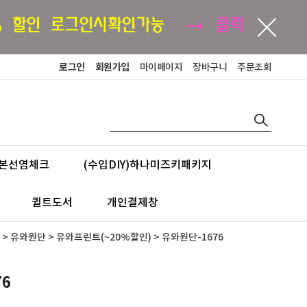
로그인
회원가입
마이페이지
장바구니
주문조회
본선염체크
(수입DIY)하나미즈키패키지
퀼트도서
개인결제창
>
유와원단
>
유와프린트(~20%할인)
> 유와원단-1676
76