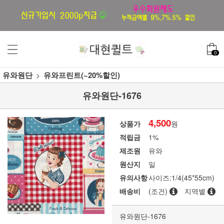
0
유와원단
유와프린트(~20%할인)
유와원단-1676
4,500
상품가
원
적립금
1%
제조원
유와
원산지
일
유의사항
사이즈:1/4(45*55cm)
배송비
(조건)
지역별
유와원단-1676