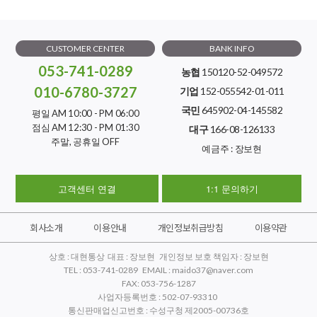
CUSTOMER CENTER
BANK INFO
053-741-0289
농협
150120-52-049572
010-6780-3727
기업
152-055542-01-011
국민
645902-04-145582
평일 AM 10:00 - PM 06:00
점심 AM 12:30 - PM 01:30
대구
166-08-126133
주말, 공휴일 OFF
예금주 : 장보현
고객센터 연결
1:1 문의하기
회사소개
이용안내
개인정보취급방침
이용약관
상호 : 대현통상 대표 : 장보현 개인정보 보호 책임자 : 장보현
TEL : 053-741-0289 EMAIL : maido37@naver.com
FAX: 053-756-1287
사업자등록번호 : 502-07-93310
통신판매업신고번호 : 수성구청 제2005-00736호