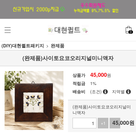
0
(DIY)대현퀼트패키지
완제품
(완제품)사이토요코오리지널미니액자
45,000
상품가
원
적립금
1%
배송비
(조건)
지역별
(완제품)사이토요코오리지널미
니액자
45,000
원
+1
-1