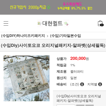
0
(수입DIY)하나미즈키패키지
(수입)기타일본수입
(수입Diy)사이토요코 오리지널패키지-알파벳(상세필독)
200,000
상품가
원
적립금
1%
제조원
퀼터파티
원산지
일본
배송비
(조건)
지역별
(수입Diy)사이토요코 오리지널
패키지-알파벳(상세필독)