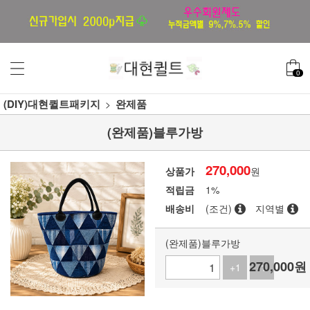
0
(DIY)대현퀼트패키지
완제품
(완제품)블루가방
270,000
상품가
원
적립금
1%
배송비
(조건)
지역별
(완제품)블루가방
270,000
원
+1
-1