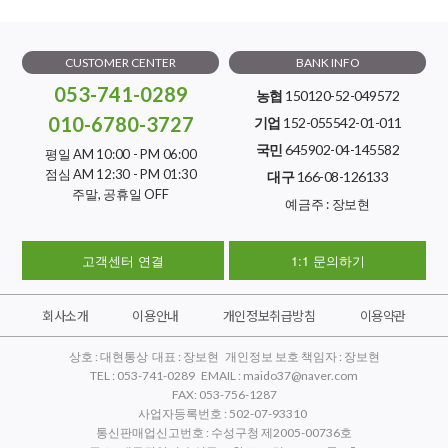
CUSTOMER CENTER
BANK INFO
053-741-0289
농협
150120-52-049572
010-6780-3727
기업
152-055542-01-011
국민
645902-04-145582
평일 AM 10:00 - PM 06:00
점심 AM 12:30 - PM 01:30
대구
166-08-126133
주말, 공휴일 OFF
예금주 : 장보현
고객센터 연결
1:1 문의하기
회사소개
이용안내
개인정보취급방침
이용약관
상호 : 대현통상 대표 : 장보현 개인정보 보호 책임자 : 장보현
TEL : 053-741-0289 EMAIL : maido37@naver.com
FAX: 053-756-1287
사업자등록번호 : 502-07-93310
통신판매업신고번호 : 수성구청 제2005-00736호