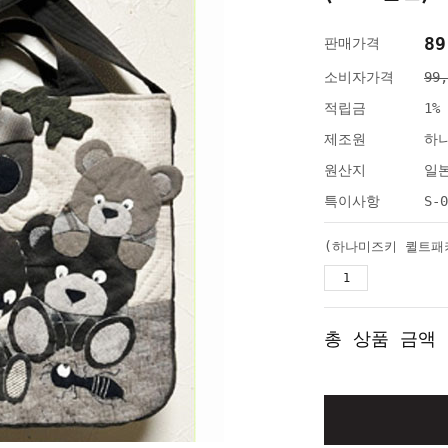
89
판매가격
소비자가격
99
적립금
1%
제조원
하
원산지
일
특이사항
S-0
총 상품 금액