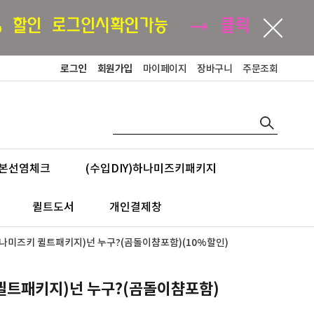
로그인
회원가입
마이페이지
장바구니
주문조회
본선염체크
(수입DIY)하나미즈키패키지
퀼트도서
개인결제창
하나미즈키 퀼트패키지)넌 누구?(곰돌이챰포함)(10%할인)
퀼트패키지)넌 누구?(곰돌이챰포함)