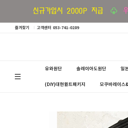
즐겨찾기
고객센터
053-741-0289
유와원단
솔레이아도원단
일
(DIY)대현퀼트패키지
모쿠바레이스