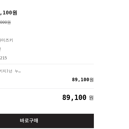
,100
원
,000원
나미즈키
본
215
(하나미즈키 퀼트패키지)넌 누구?(곰돌이챰포함)(10%할인)
89,100
원
89,100
원
바로구매