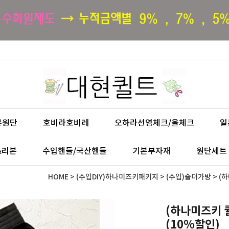
본원단
호비라호비레
오하라선염체크/울체크
일
&리본
수입핸들/국산핸들
기본부자재
원단세트
HOME
>
(수입DIY)하나미즈키패키지
>
(수입)숄더가방
> (
(하나미즈키 
(10%할인)