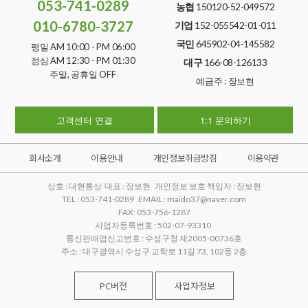
053-741-0289
농협
150120-52-049572
010-6780-3727
기업
152-055542-01-011
국민
645902-04-145582
평일 AM 10:00 - PM 06:00
점심 AM 12:30 - PM 01:30
대구
166-08-126133
주말, 공휴일 OFF
예금주 : 장보현
고객센터 연결
1:1 문의하기
회사소개
이용안내
개인정보취급방침
이용약관
상호 : 대현통상 대표 : 장보현 개인정보 보호 책임자 : 장보현
TEL : 053-741-0289 EMAIL : maido37@naver.com
FAX: 053-756-1287
사업자등록번호 : 502-07-93310
통신판매업신고번호 : 수성구청 제2005-00736호
주소 : 대구광역시 수성구 교학로 11길 73, 102동 2층
PC버전
사업자정보