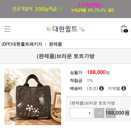
0
(DIY)대현퀼트패키지
완제품
(완제품)브라운 토트가방
188,000
상품가
원
적립금
1%
배송비
(조건)
지역별
(완제품)브라운 토트가방
188,000
원
+1
-1