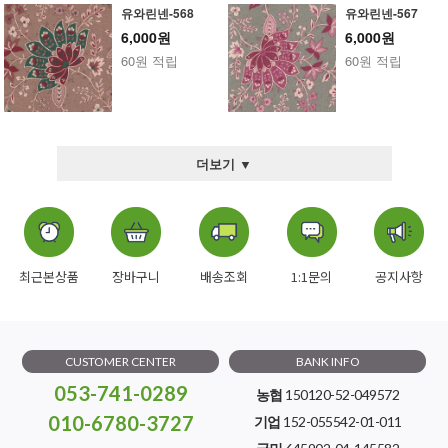
유와린넨-568
유와린넨-567
6,000원
6,000원
60원 적립
60원 적립
더보기 ▼
최근본상품
장바구니
배송조회
1:1문의
공지사항
CUSTOMER CENTER
BANK INFO
053-741-0289
농협
150120-52-049572
010-6780-3727
기업
152-055542-01-011