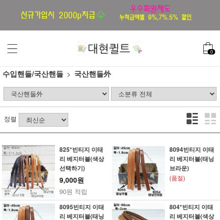
0
수입핸들/국산핸들
국산핸들外
정렬
825*빈티지 이태
8094빈티지 이태
리 베지터블(색상
리 베지터블(태닝
선택하기)
브라운)
(품절)
9,000원
90원 적립
8095빈티지 이태
804*빈티지 이태
리 베지터블(태닝
리 베지터블(색상