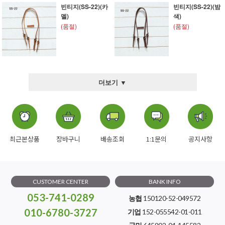
빈티지(SS-22)(카
빈티지(SS-22)(밤
멜)
색)
(품절)
(품절)
더보기 ▼
최근본상품
장바구니
배송조회
1:1문의
공지사항
CUSTOMER CENTER
BANK INFO
053-741-0289
농협
150120-52-049572
010-6780-3727
기업
152-055542-01-011