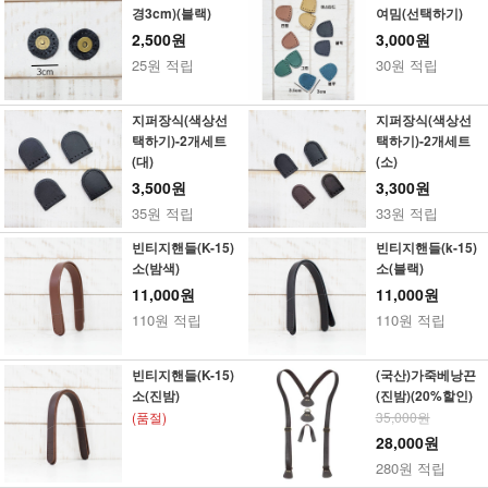
경3cm)(블랙)
여밈(선택하기)
2,500원
3,000원
25원 적립
30원 적립
지퍼장식(색상선
지퍼장식(색상선
택하기)-2개세트
택하기)-2개세트
(대)
(소)
3,500원
3,300원
35원 적립
33원 적립
빈티지핸들(K-15)
빈티지핸들(k-15)
소(밤색)
소(블랙)
11,000원
11,000원
110원 적립
110원 적립
빈티지핸들(K-15)
(국산)가죽베낭끈
소(진밤)
(진밤)(20%할인)
(품절)
35,000원
28,000원
280원 적립