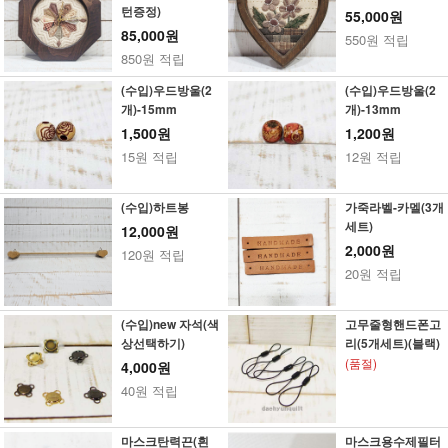
턴증정)
55,000원
85,000원
550원 적립
850원 적립
(수입)우드방울(2
(수입)우드방울(2
개)-15mm
개)-13mm
1,500원
1,200원
15원 적립
12원 적립
(수입)하트봉
가죽라벨-카멜(3개
세트)
12,000원
2,000원
120원 적립
20원 적립
(수입)new 자석(색
고무줄형핸드폰고
상선택하기)
리(5개세트)(블랙)
(품절)
4,000원
40원 적립
마스크탄력끈(흰
마스크용수제필터