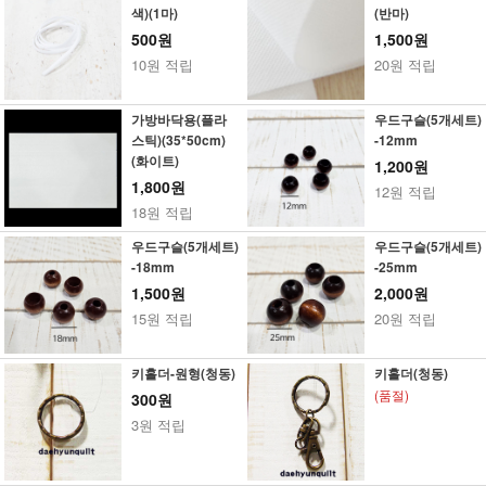
색)(1마)
(반마)
500원
1,500원
10원 적립
20원 적립
가방바닥용(플라
우드구슬(5개세트)
스틱)(35*50cm)
-12mm
(화이트)
1,200원
1,800원
12원 적립
18원 적립
우드구슬(5개세트)
우드구슬(5개세트)
-18mm
-25mm
1,500원
2,000원
15원 적립
20원 적립
키홀더-원형(청동)
키홀더(청동)
(품절)
300원
3원 적립