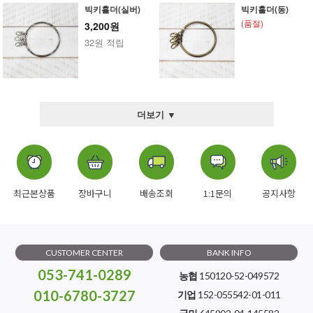
빅키홀더(실버)
빅키홀더(동)
(품절)
3,200원
32원 적립
더보기 ▼
최근본상품
장바구니
배송조회
1:1문의
공지사항
CUSTOMER CENTER
BANK INFO
053-741-0289
농협
150120-52-049572
010-6780-3727
기업
152-055542-01-011