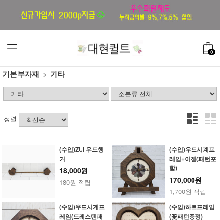
0
기본부자재
기타
정렬
(수입)ZUI 우드행
(수입)우드시계프
거
레임+이젤(패턴포
함)
18,000원
170,000원
180원 적립
1,700원 적립
(수입)우드시계프
(수입)하트프레임
레임(드레스텐패
(꽃패턴증정)