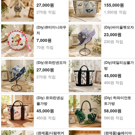
27,000원
155,000원
270원 적립
1,550원 적립
(Diy)큐티미니파우
(Diy)바이올렛모자
치
23,000원
7,000원
230원 적립
70원 적립
(Diy)유와린넨모자
(Diy)데일리심플가
방
27,000원
45,000원
270원 적립
450원 적립
(Diy) 유와린넨심
(Diy) 하와이안토
플가방
트가방
45,000원
58,000원
450원 적립
580원 적립
(완제품)다람쥐커
(완제품)솔레이아