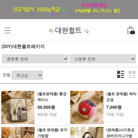
0
(DIY)대현퀼트패키지
정렬
(퀼트완제품) 통장
(퀼트 완제품) 옥타
케이스
곤공
30,000원
7,000원
300원 적립
70원 적립
(퀼트 완제품) 토끼
(완제품)사이토요
가방챰
코버즈미니가방