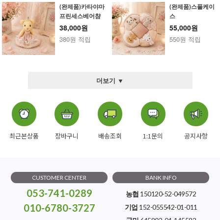
(완제품)카타야마
(완제품)스풀케이
프린세스베어챰
스
38,000원
55,000원
380원 적립
550원 적립
더보기 ▼
최근본상품
장바구니
배송조회
1:1문의
공지사항
CUSTOMER CENTER
BANK INFO
053-741-0289
농협
150120-52-049572
010-6780-3727
기업
152-055542-01-011