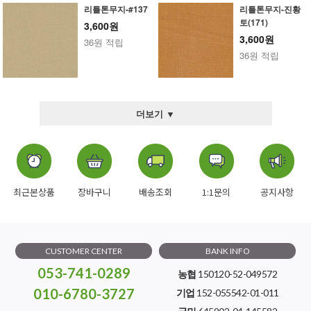
리틀톤무지-#137
리틀톤무지-진황
토(171)
3,600원
3,600원
36원 적립
36원 적립
더보기 ▼
최근본상품
장바구니
배송조회
1:1문의
공지사항
CUSTOMER CENTER
BANK INFO
053-741-0289
농협
150120-52-049572
010-6780-3727
기업
152-055542-01-011