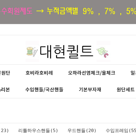
본원단
호비라호비레
오하라선염체크/울체크
일
&리본
수입핸들/국산핸들
기본부자재
원단세트
23)
리틀하우스핸들(5)
우드핸들(20)
수입프레임(55