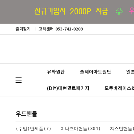
즐겨찾기
고객센터
053-741-0289
유와원단
솔레이아도원단
일
(DIY)대현퀼트패키지
모쿠바레이스
우드핸들
(수입)반제품(7)
이나즈마핸들(304)
쟈스민핸들(