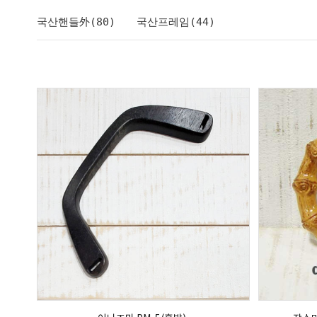
국산핸들外(80)
국산프레임(44)