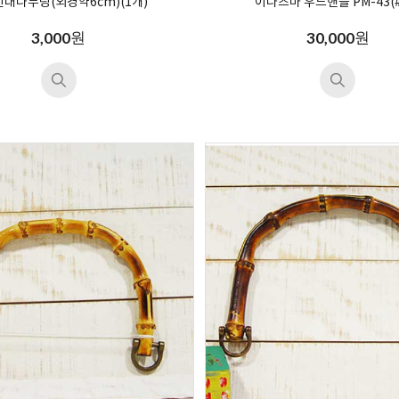
대나무링(외경약6cm)(1개)
이나즈마 우드핸들 PM-43(#
원
원
3,000
30,000