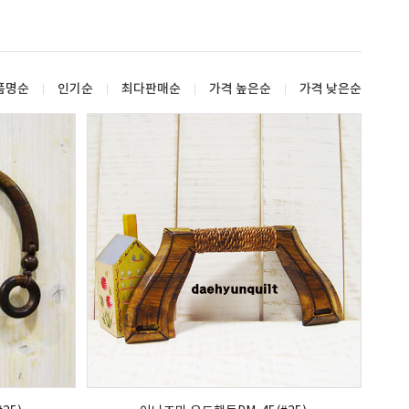
품명순
인기순
최다판매순
가격 높은순
가격 낮은순