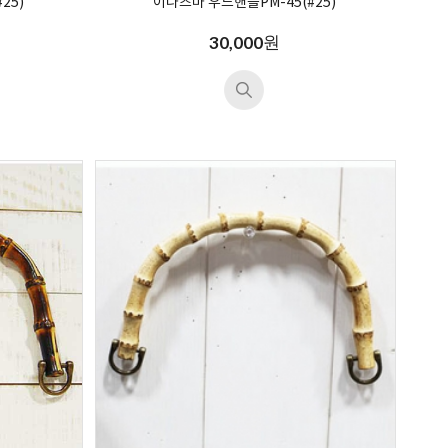
25)
이나즈마 우드핸들PM-45(#25)
원
30,000