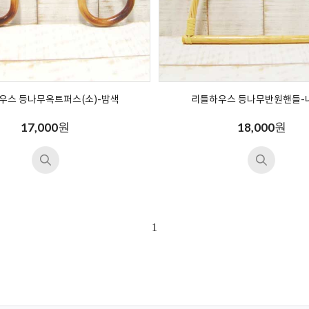
우스 등나무옥트퍼스(소)-밤색
리틀하우스 등나무반원핸들-
원
원
17,000
18,000
1