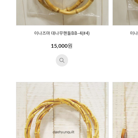
이나즈마 대나무핸들BB-4(#4)
이나
원
15,000