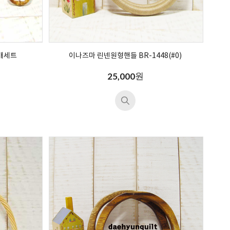
개세트
이나즈마 린넨원형핸들 BR-1448(#0)
원
25,000