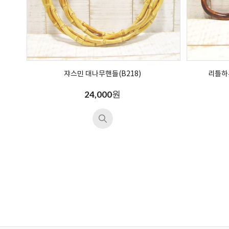
쟈스민 대나무핸들(B218)
리틀하
원
24,000