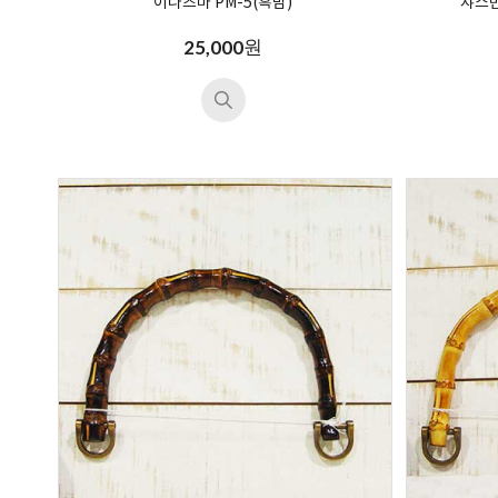
이나즈마 PM-5(흑밤)
쟈스민
원
25,000