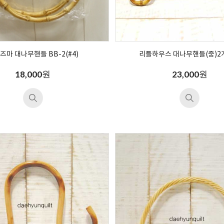
즈마 대나무핸들 BB-2(#4)
리틀하우스 대나무핸들(중)2
원
원
18,000
23,000