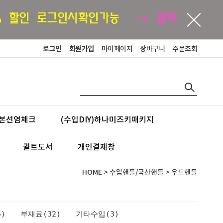
로그인
회원가입
마이페이지
장바구니
주문조회
본선염체크
(수입DIY)하나미즈키패키지
퀼트도서
개인결제창
HOME
>
수입핸들/국산핸들
>
우드핸들
)
부재료(32)
기타수입(3)