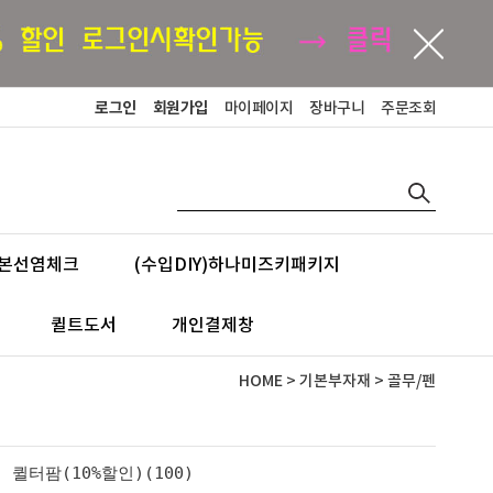
로그인
회원가입
마이페이지
장바구니
주문조회
본선염체크
(수입DIY)하나미즈키패키지
퀼트도서
개인결제창
HOME
>
기본부자재
>
골무/펜
퀼터팜(10%할인)(100)