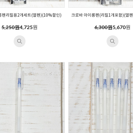
롱펜리필용2개세트(열펜)(10%할인)
크로바 아이롱펜(리필1개포함)(열펜)
원
원
5,250원
4,725
6,300원
5,670