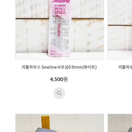
리틀하우스 Sewline샤프심0.9mm(화이트)
리틀하우
원
4,500