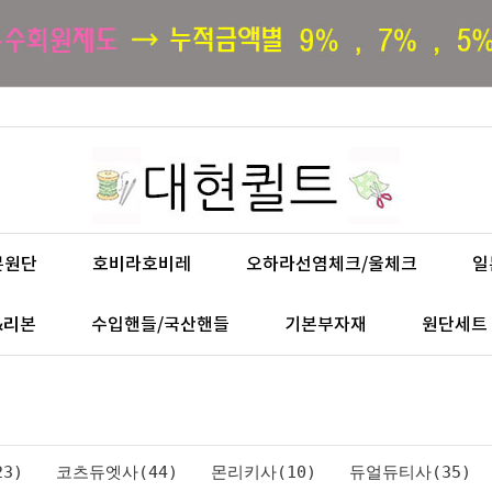
본원단
호비라호비레
오하라선염체크/울체크
일
&리본
수입핸들/국산핸들
기본부자재
원단세트
3)
코츠듀엣사(44)
몬리키사(10)
듀얼듀티사(35)