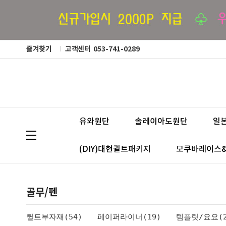
즐겨찾기
고객센터
053-741-0289
유와원단
솔레이아도원단
일
(DIY)대현퀼트패키지
모쿠바레이스
골무/펜
퀼트부자재(54)
페이퍼라이너(19)
템플릿/요요(2