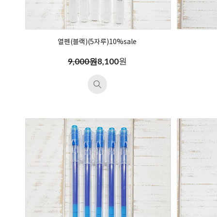
열펜(블랙)(5자루)10%sale
원
9,000원
8,100