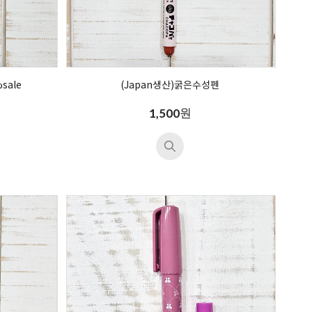
sale
(Japan생산)굵은수성펜
원
1,500