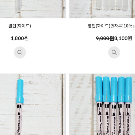
열펜(화이트)
열펜(화이트)(5자루)10%s
원
원
1,800
9,000원
8,100