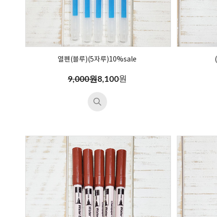
열펜(블루)(5자루)10%sale
원
9,000원
8,100