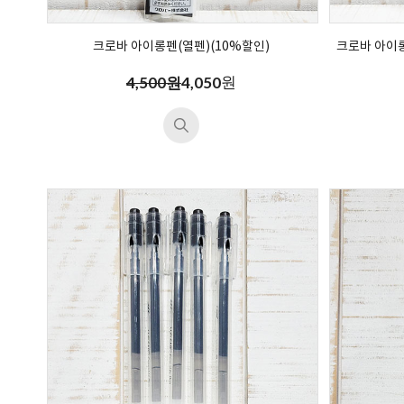
크로바 아이롱펜(열펜)(10%할인)
크로바 아이
원
4,500원
4,050