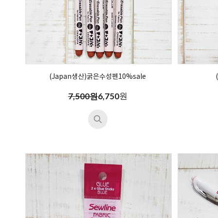
(Japan생산)굵은수성펜10%sale
원
7,500원
6,750