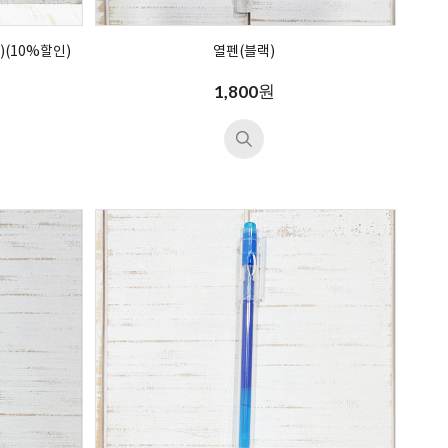
(10%할인)
열펜(블랙)
원
1,800