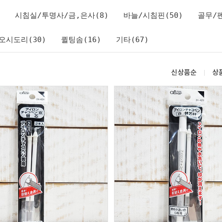
시침실/투명사/금,은사(8)
바늘/시침핀(50)
골무/펜
오시도리(30)
퀼팅솜(16)
기타(67)
신상품순
상