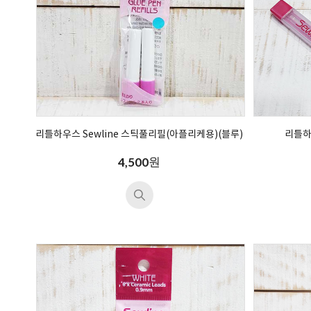
리틀하우스 Sewline 스틱풀리필(아플리케용)(블루)
리틀하
원
4,500