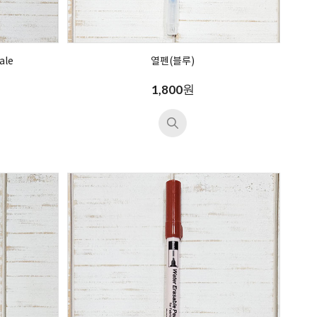
ale
열펜(블루)
원
1,800