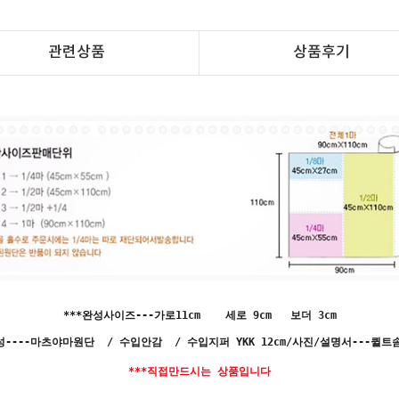
관련상품
상품후기
***완성사이즈---가로11cm 세로 9cm 보더 3cm
성----마츠야마원단 / 수입안감 / 수입지퍼 YKK 12cm/사진/설명서---퀼
***직접만드시는 상품입니다