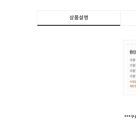
상품설명
***구