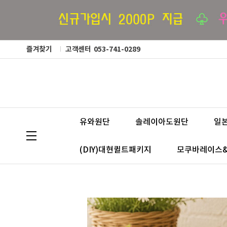
즐겨찾기
고객센터
053-741-0289
유와원단
솔레이아도원단
일
(DIY)대현퀼트패키지
모쿠바레이스