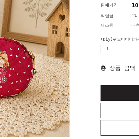
10
판매가격
적립금
1%
제조원
대
(Diy)귀요미미니파
총 상품 금액