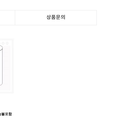
상품문의
트솜불포함