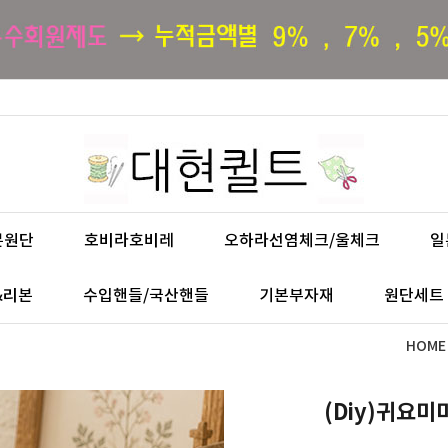
본원단
호비라호비레
오하라선염체크/울체크
일
&리본
수입핸들/국산핸들
기본부자재
원단세트
HOME
(Diy)귀요