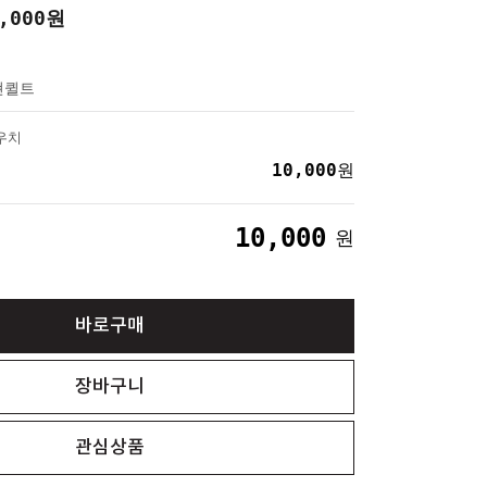
,000
원
현퀼트
우치
10,000
원
10,000
원
바로구매
장바구니
관심상품