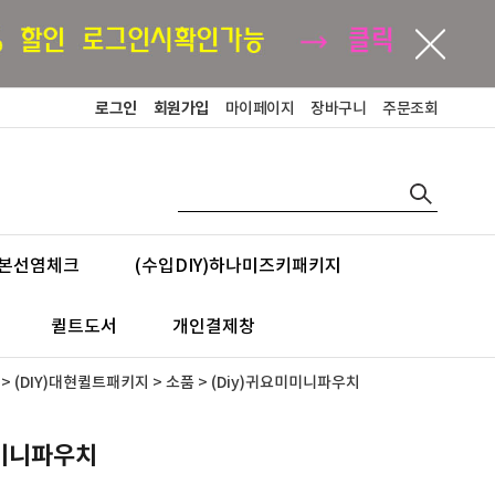
로그인
회원가입
마이페이지
장바구니
주문조회
본선염체크
(수입DIY)하나미즈키패키지
퀼트도서
개인결제창
>
(DIY)대현퀼트패키지
>
소품
> (Diy)귀요미미니파우치
미미니파우치