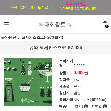
0
유와원단
코세키스즈코(~20%할인)
유와 코세키스즈코-SZ 425
소비자가
격
5,000원
4,000
상품가
원
적립금
1%
제조원
유와
원산지
일본
유의사항
사이즈:1/4(45*55cm)
배송비
(조건)
지역별