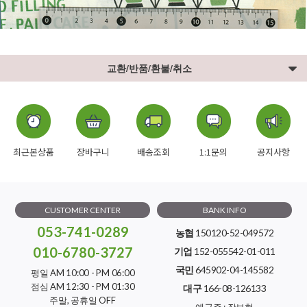
교환/반품/환불/취소
최근본상품
장바구니
배송조회
1:1문의
공지사항
CUSTOMER CENTER
BANK INFO
053-741-0289
농협
150120-52-049572
010-6780-3727
기업
152-055542-01-011
국민
645902-04-145582
평일 AM 10:00 - PM 06:00
점심 AM 12:30 - PM 01:30
대구
166-08-126133
주말, 공휴일 OFF
예금주 : 장보현